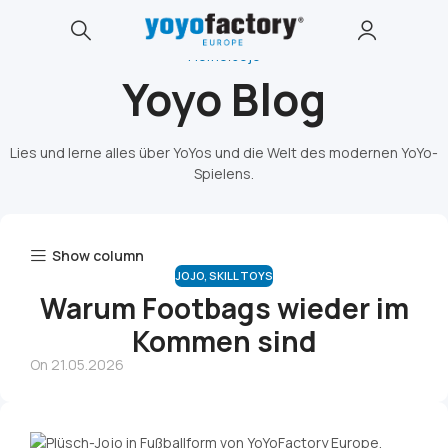
Home
Jojo
Yoyo Blog
Lies und lerne alles über YoYos und die Welt des modernen YoYo-
Spielens.
Show column
JOJO
,
SKILL TOYS
Warum Footbags wieder im
Kommen sind
On 21.05.2026