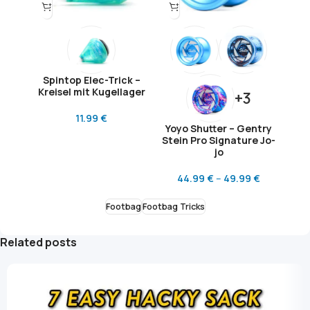
Spintop Elec-Trick –
Kreisel mit Kugellager
+3
11.99
€
Yoyo Shutter – Gentry
Stein Pro Signature Jo-
jo
44.99
€
–
49.99
€
Footbag
Footbag Tricks
Related posts