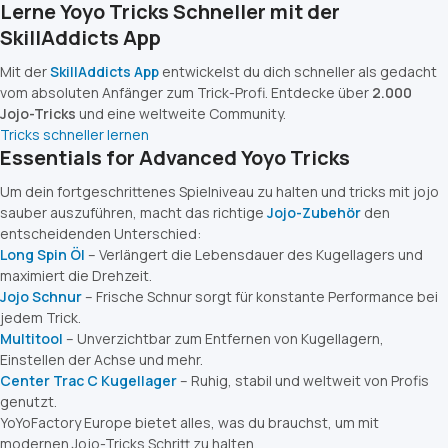
Lerne Yoyo Tricks Schneller mit der
SkillAddicts App
Mit der
SkillAddicts App
entwickelst du dich schneller als gedacht
vom absoluten Anfänger zum Trick-Profi. Entdecke über
2.000
Jojo-Tricks
und eine weltweite Community.
Tricks schneller lernen
Essentials for Advanced Yoyo Tricks
Um dein fortgeschrittenes Spielniveau zu halten und
tricks mit jojo
sauber auszuführen, macht das richtige
Jojo-Zubehör
den
entscheidenden Unterschied:
Long Spin Öl
– Verlängert die Lebensdauer des Kugellagers und
maximiert die Drehzeit.
Jojo Schnur
– Frische Schnur sorgt für konstante Performance bei
jedem Trick.
Multitool
– Unverzichtbar zum Entfernen von Kugellagern,
Einstellen der Achse und mehr.
Center Trac C Kugellager
– Ruhig, stabil und weltweit von Profis
genutzt.
YoYoFactory Europe bietet alles, was du brauchst, um mit
modernen Jojo-Tricks Schritt zu halten.