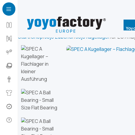
Yoy
Start
Shop
Jojo Zubehör
Jojo Kugellager
SPEC A Kug