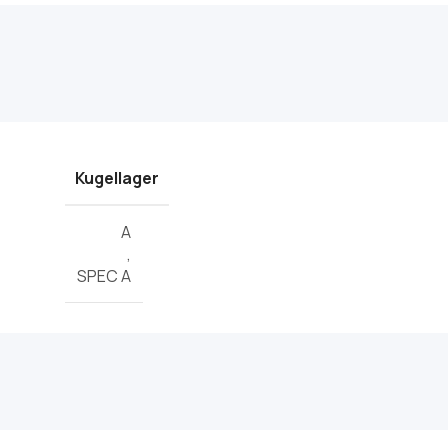
Kugellager
A
,
SPEC A