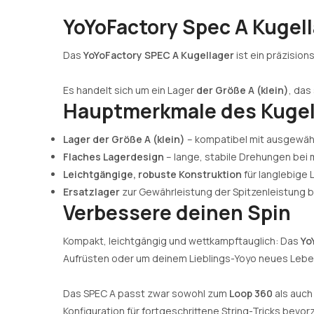
YoYoFactory Spec A Kugell
Das
YoYoFactory SPEC A Kugellager
ist ein präzisio
Es handelt sich um ein Lager
der Größe A (klein)
, das
Hauptmerkmale des Kugel
Lager der Größe A (klein)
– kompatibel mit ausgewäh
Flaches Lagerdesign
– lange, stabile Drehungen bei 
Leichtgängige, robuste Konstruktion
für langlebige 
Ersatzlager
zur Gewährleistung der Spitzenleistung b
Verbessere deinen Spin
Kompakt, leichtgängig und wettkampftauglich: Das
Yo
Aufrüsten oder um deinem Lieblings-Yoyo neues Lebe
Das SPEC A passt zwar sowohl zum
Loop 360
als auc
Konfiguration für fortgeschrittene String-Tricks bevor