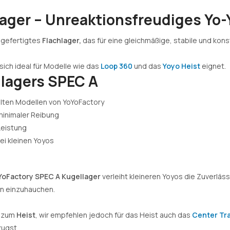
ager – Unreaktionsfreudiges Yo-
nsgefertigtes
Flachlager,
das für eine gleichmäßige, stabile und kon
 sich ideal für Modelle wie das
Loop 360
und das
Yoyo Heist
eignet.
lagers SPEC A
lten Modellen von YoYoFactory
minimaler Reibung
Leistung
ei kleinen Yoyos
YoFactory SPEC A Kugellager
verleiht kleineren Yoyos die Zuverläss
n einzuhauchen.
h zum
Heist
, wir empfehlen jedoch für das Heist auch das
Center Tra
zugst.