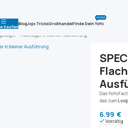
GUIDE
Blog
Jojo Tricks
Großhandel
Finde Dein YoYo
os Kaufen
ellager – Flachlager in kleiner Ausführung
SPEC 
Flach
Ausf
Das YoYoFacto
das zum
Loop
6.99
€
Vorrätig