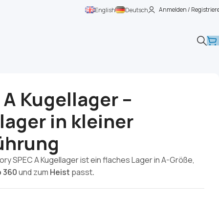
Anmelden / Registrier
English
Deutsch
A Kugellager –
lager in kleiner
ührung
ry SPEC A Kugellager ist ein flaches Lager in A-Größe,
 360
und zum
Heist
passt
.